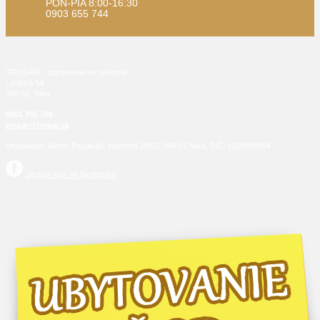
PON-PIA 8:00-16:30
0903 655 744
TROGÁR - ubytovanie na súkromí
Levická 54
949 01, Nitra
0901 755 766
trogar@trogar.sk
Ubytovateľ: Martin Pasulkáš, Kostolná 105/3, 949 01 Nitra, DIČ: 1020099894
Sledujte nás na facebooku