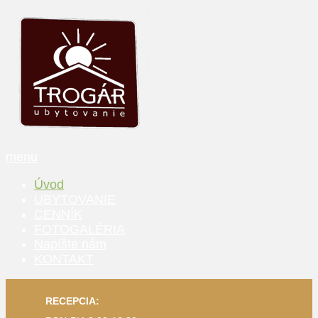
menu
Úvod
UBYTOVANIE
CENNÍK
FOTOGALÉRIA
Napíšte nám
KONTAKT
RECEPCIA: