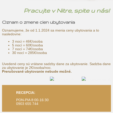
Pracujte v Nitre, spite u nás!
Oznam o zmene cien ubytovania
Oznamujeme, že od 1.1.2024 sa menia ceny ubytovania a to
nasledovne:
3 noci = 46€/osoba
5 nocí = 60€/osoba
7 nocí = 74€/osoba
30 nocí = 285€/osoba
Uvedené ceny sú vrátane sadzby dane za ubytovanie. Sadzba dane
za ubytovanie je 2€/osoba/noc.
Prerušované ubytovanie nebude možné.
0903 655 744
trogar@trogar.sk
RECEPCIA:
PON-PIA 8:00-16:30
0903 655 744