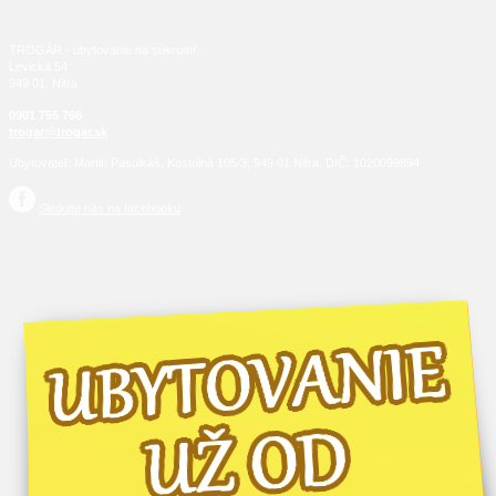
TROGÁR - ubytovanie na súkromí
Levická 54
949 01, Nitra
0901 755 766
trogar@trogar.sk
Ubytovateľ: Martin Pasulkáš, Kostolná 105/3, 949 01 Nitra, DIČ: 1020099894
Sledujte nás na facebooku